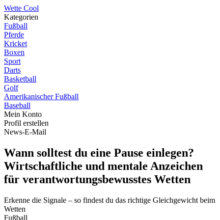
W
ette
C
ool
Kategorien
Fußball
Pferde
Kricket
Boxen
Sport
Darts
Basketball
Golf
Amerikanischer Fußball
Baseball
Mein Konto
Profil erstellen
News-E-Mail
Wann solltest du eine Pause einlegen?
Wirtschaftliche und mentale Anzeichen
für verantwortungsbewusstes Wetten
Erkenne die Signale – so findest du das richtige Gleichgewicht beim
Wetten
Fußball