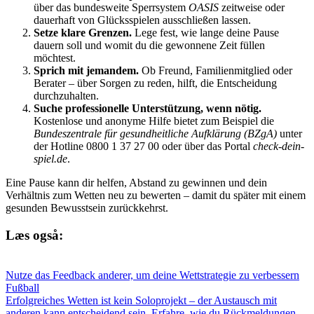
über das bundesweite Sperrsystem
OASIS
zeitweise oder
dauerhaft von Glücksspielen ausschließen lassen.
Setze klare Grenzen.
Lege fest, wie lange deine Pause
dauern soll und womit du die gewonnene Zeit füllen
möchtest.
Sprich mit jemandem.
Ob Freund, Familienmitglied oder
Berater – über Sorgen zu reden, hilft, die Entscheidung
durchzuhalten.
Suche professionelle Unterstützung, wenn nötig.
Kostenlose und anonyme Hilfe bietet zum Beispiel die
Bundeszentrale für gesundheitliche Aufklärung (BZgA)
unter
der Hotline 0800 1 37 27 00 oder über das Portal
check-dein-
spiel.de
.
Eine Pause kann dir helfen, Abstand zu gewinnen und dein
Verhältnis zum Wetten neu zu bewerten – damit du später mit einem
gesunden Bewusstsein zurückkehrst.
Læs også:
Nutze das Feedback anderer, um deine Wettstrategie zu verbessern
Fußball
Erfolgreiches Wetten ist kein Soloprojekt – der Austausch mit
anderen kann entscheidend sein. Erfahre, wie du Rückmeldungen