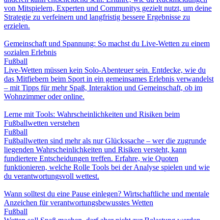
von Mitspielern, Experten und Communitys gezielt nutzt, um deine
Strategie zu verfeinern und langfristig bessere Ergebnisse zu
erzielen.
Gemeinschaft und Spannung: So machst du Live-Wetten zu einem
sozialen Erlebnis
Fußball
Live-Wetten müssen kein Solo-Abenteuer sein. Entdecke, wie du
das Mitfiebern beim Sport in ein gemeinsames Erlebnis verwandelst
– mit Tipps für mehr Spaß, Interaktion und Gemeinschaft, ob im
Wohnzimmer oder online.
Lerne mit Tools: Wahrscheinlichkeiten und Risiken beim
Fußballwetten verstehen
Fußball
Fußballwetten sind mehr als nur Glückssache – wer die zugrunde
liegenden Wahrscheinlichkeiten und Risiken versteht, kann
fundiertere Entscheidungen treffen. Erfahre, wie Quoten
funktionieren, welche Rolle Tools bei der Analyse spielen und wie
du verantwortungsvoll wettest.
Wann solltest du eine Pause einlegen? Wirtschaftliche und mentale
Anzeichen für verantwortungsbewusstes Wetten
Fußball