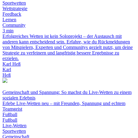
Sportwetten
Wettstrategie
Feedback
Lernen
Community
3 min
Erfolgreiches Wetten ist kein Soloprojekt – der Austausch mit
anderen kann entscheidend sein. Erfahre, wie du Rückmeldungen
von Mitspielern, Experten und Communitys gezielt nutzt, um deine
Strategie zu verfeinern und langfristig bessere Ergebnisse zu
erzielen.
Karl Heß
Karl
Heß
Gemeinschaft und Spannung: So machst du Live-Wetten zu einem
sozialen Erlebnis
Erlebe Live-Wetten neu – mit Freunden, Spannung und echtem
Teamgeist
Fußball
Fußball
Live-Wetten
Sportwetten
Gemeinschaft