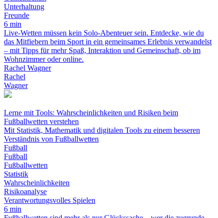
Unterhaltung
Freunde
6 min
Live-Wetten müssen kein Solo-Abenteuer sein. Entdecke, wie du
das Mitfiebern beim Sport in ein gemeinsames Erlebnis verwandelst
– mit Tipps für mehr Spaß, Interaktion und Gemeinschaft, ob im
Wohnzimmer oder online.
Rachel Wagner
Rachel
Wagner
Lerne mit Tools: Wahrscheinlichkeiten und Risiken beim
Fußballwetten verstehen
Mit Statistik, Mathematik und digitalen Tools zu einem besseren
Verständnis von Fußballwetten
Fußball
Fußball
Fußballwetten
Statistik
Wahrscheinlichkeiten
Risikoanalyse
Verantwortungsvolles Spielen
6 min
Fußballwetten sind mehr als nur Glückssache – wer die zugrunde