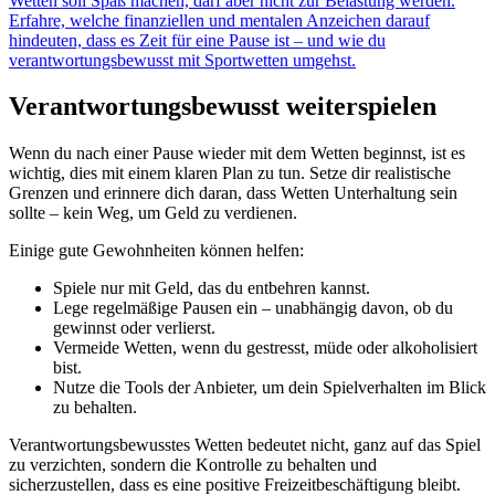
Wetten soll Spaß machen, darf aber nicht zur Belastung werden.
Erfahre, welche finanziellen und mentalen Anzeichen darauf
hindeuten, dass es Zeit für eine Pause ist – und wie du
verantwortungsbewusst mit Sportwetten umgehst.
Verantwortungsbewusst weiterspielen
Wenn du nach einer Pause wieder mit dem Wetten beginnst, ist es
wichtig, dies mit einem klaren Plan zu tun. Setze dir realistische
Grenzen und erinnere dich daran, dass Wetten Unterhaltung sein
sollte – kein Weg, um Geld zu verdienen.
Einige gute Gewohnheiten können helfen:
Spiele nur mit Geld, das du entbehren kannst.
Lege regelmäßige Pausen ein – unabhängig davon, ob du
gewinnst oder verlierst.
Vermeide Wetten, wenn du gestresst, müde oder alkoholisiert
bist.
Nutze die Tools der Anbieter, um dein Spielverhalten im Blick
zu behalten.
Verantwortungsbewusstes Wetten bedeutet nicht, ganz auf das Spiel
zu verzichten, sondern die Kontrolle zu behalten und
sicherzustellen, dass es eine positive Freizeitbeschäftigung bleibt.