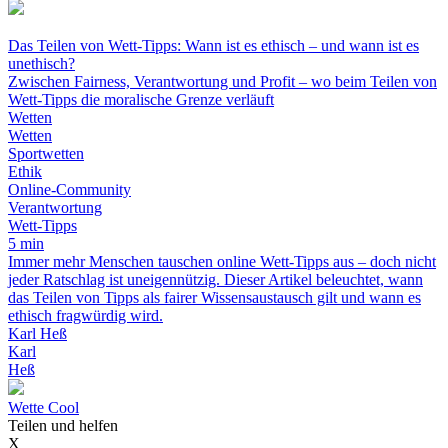
Das Teilen von Wett-Tipps: Wann ist es ethisch – und wann ist es
unethisch?
Zwischen Fairness, Verantwortung und Profit – wo beim Teilen von
Wett-Tipps die moralische Grenze verläuft
Wetten
Wetten
Sportwetten
Ethik
Online-Community
Verantwortung
Wett-Tipps
5 min
Immer mehr Menschen tauschen online Wett-Tipps aus – doch nicht
jeder Ratschlag ist uneigennützig. Dieser Artikel beleuchtet, wann
das Teilen von Tipps als fairer Wissensaustausch gilt und wann es
ethisch fragwürdig wird.
Karl Heß
Karl
Heß
W
ette
C
ool
Teilen und helfen
X