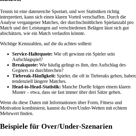
Tennis ist eine datenreiche Sportart, und wer Statistiken richtig
interpretiert, kann sich einen klaren Vorteil verschaffen. Durch die
Analyse vergangener Matches, der durchschnittlichen Spielanzahl pro
Match und der Leistungen auf verschiedenen Belägen lässt sich gut
abschätzen, wie ein Match verlaufen könnte.
Wichtige Kennzahlen, auf die du achten solltest:
Service-Haltequote:
Wie oft gewinnt ein Spieler sein
Aufschlagspiel?
Breakquote:
Wie häufig gelingt es ihm, den Aufschlag des
Gegners zu durchbrechen?
Tiebreak-Häufigkeit:
Spieler, die oft in Tiebreaks gehen, haben
tendenziell längere Matches.
Head-to-Head-Statistik:
Manche Duelle folgen einem klaren
Muster – etwa, dass sie fast immer über drei Sätze gehen.
Wenn du diese Daten mit Informationen über Form, Fitness und
Motivation kombinierst, kannst du Over/Under-Wetten mit echtem
Mehrwert finden.
Beispiele für Over/Under-Szenarien