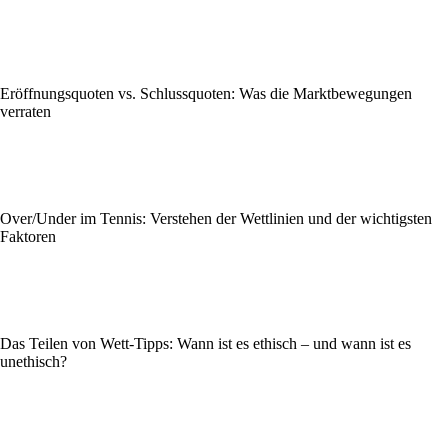
Eröffnungsquoten vs. Schlussquoten: Was die Marktbewegungen
verraten
Over/Under im Tennis: Verstehen der Wettlinien und der wichtigsten
Faktoren
Das Teilen von Wett-Tipps: Wann ist es ethisch – und wann ist es
unethisch?