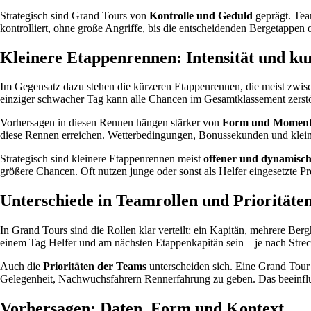
Strategisch sind Grand Tours von
Kontrolle und Geduld
geprägt. Tea
kontrolliert, ohne große Angriffe, bis die entscheidenden Bergetappe
Kleinere Etappenrennen: Intensität und ku
Im Gegensatz dazu stehen die kürzeren Etappenrennen, die meist zwisc
einziger schwacher Tag kann alle Chancen im Gesamtklassement zerstöre
Vorhersagen in diesen Rennen hängen stärker von
Form und Momen
diese Rennen erreichen. Wetterbedingungen, Bonussekunden und kleine
Strategisch sind kleinere Etappenrennen meist
offener und dynamisc
größere Chancen. Oft nutzen junge oder sonst als Helfer eingesetzte P
Unterschiede in Teamrollen und Prioritäte
In Grand Tours sind die Rollen klar verteilt: ein Kapitän, mehrere Bergh
einem Tag Helfer und am nächsten Etappenkapitän sein – je nach Strec
Auch die
Prioritäten der Teams
unterscheiden sich. Eine Grand Tour 
Gelegenheit, Nachwuchsfahrern Rennerfahrung zu geben. Das beeinflus
Vorhersagen: Daten, Form und Kontext