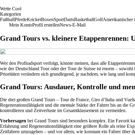
W
ette
C
ool
Kategorien
Fußball
Pferde
Kricket
Boxen
Sport
Darts
Basketball
Golf
Amerikanischer 
Mein Konto
Profil erstellen
News-E-Mail
Grand Tours vs. kleinere Etappenrennen: U
Wer den Profiradsport verfolgt, könnte meinen, dass alle Etappenren
wie der Deutschland Tour oder der Tour de Suisse ist enorm – sowohl 
Prioritäten verändern sich grundlegend, je nachdem, wie lang und kom
Grand Tours: Ausdauer, Kontrolle und men
Die drei großen Grand Tours – Tour de France, Giro d’Italia und Vuelt
Regenerationsfähigkeit und die mentale Stärke der Fahrer bis an die G
kontrollieren und Zeitverluste im Gesamtklassement zu vermeiden.
Vorhersagen
bei Grand Tours sind besonders komplex. Ein Favorit kan
Erfahrung und Regenerationsfähigkeit eine größere Rolle als reine Exp
Zeitfahren umzugehen – und vor allem, wie konstant ein Fahrer über d