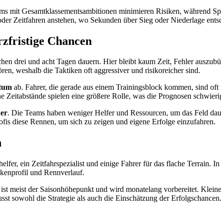
ms mit Gesamtklassementsambitionen minimieren Risiken, während Sprin
n oder Zeitfahren anstehen, wo Sekunden über Sieg oder Niederlage ent
rzfristige Chancen
hen drei und acht Tagen dauern. Hier bleibt kaum Zeit, Fehler auszub
n, weshalb die Taktiken oft aggressiver und risikoreicher sind.
tum
ab. Fahrer, die gerade aus einem Trainingsblock kommen, sind of
 Zeitabstände spielen eine größere Rolle, was die Prognosen schwieri
her
. Die Teams haben weniger Helfer und Ressourcen, um das Feld daue
rofis diese Rennen, um sich zu zeigen und eigene Erfolge einzufahren.
n
elfer, ein Zeitfahrspezialist und einige Fahrer für das flache Terrain. 
kenprofil und Rennverlauf.
ist meist der Saisonhöhepunkt und wird monatelang vorbereitet. Kleine
st sowohl die Strategie als auch die Einschätzung der Erfolgschancen