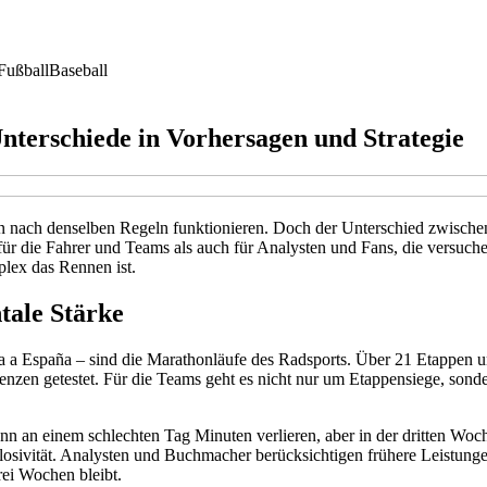
Fußball
Baseball
nterschiede in Vorhersagen und Strategie
nen nach denselben Regeln funktionieren. Doch der Unterschied zwisc
für die Fahrer und Teams als auch für Analysten und Fans, die versuch
plex das Rennen ist.
tale Stärke
a a España – sind die Marathonläufe des Radsports. Über 21 Etappen un
renzen getestet. Für die Teams geht es nicht nur um Etappensiege, son
n an einem schlechten Tag Minuten verlieren, aber in der dritten Woc
losivität. Analysten und Buchmacher berücksichtigen frühere Leistunge
rei Wochen bleibt.