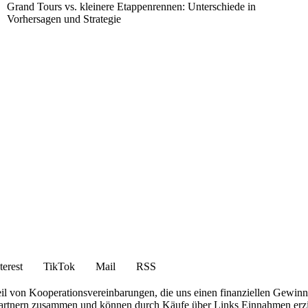
Grand Tours vs. kleinere Etappenrennen: Unterschiede in
Vorhersagen und Strategie
terest
TikTok
Mail
RSS
eil von Kooperationsvereinbarungen, die uns einen finanziellen Gewin
e-Partnern zusammen und können durch Käufe über Links Einnahmen erzi