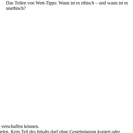
Das Teilen von Wett-Tipps: Wann ist es ethisch – und wann ist es
unethisch?
n verschaffen können.
elen. Kein Teil des Inhalts darf ohne Genehmigung kopiert oder