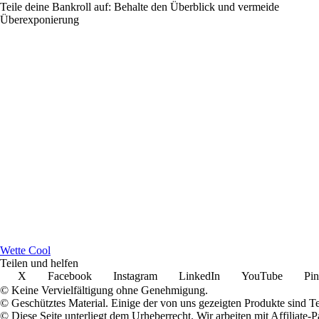
Teile deine Bankroll auf: Behalte den Überblick und vermeide
Überexponierung
W
ette
C
ool
Teilen und helfen
X
Facebook
Instagram
LinkedIn
YouTube
Pin
© Keine Vervielfältigung ohne Genehmigung.
© Geschütztes Material. Einige der von uns gezeigten Produkte sind T
© Diese Seite unterliegt dem Urheberrecht. Wir arbeiten mit Affiliat